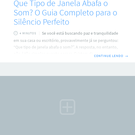
Que Tipo de Janela Abafa o
Som? O Guia Completo para o
Silêncio Perfeito
Se você está buscando paz e tranquilidade
4 MINUTOS
em sua casa ou escritório, provavelmente já se perguntou:
“Que tipo de janela abafa o som?”. A resposta, no entanto,
não é tão simples quanto parece. Existem diversos tipos de
CONTINUE LENDO
→
janelas acústicas, cada uma com suas características e níveis
de eficiência. A escolha da janela ideal depende de uma
série de fatores, incluindo o tipo de ruído que você deseja
bloquear, a intensidade do som, as características do
ambiente e o seu orçamento. Neste guia