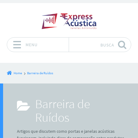
MENU
BUSCA
Pular para o conteúdo
Home
Barreira de Ruídos
Barreira de
Ruídos
Artigos que discutem como portas e janelas acústicas
funcionam, incluindo dicas de comparação entre produtos