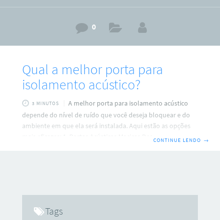
0
Qual a melhor porta para
isolamento acústico?
A melhor porta para isolamento acústico
3 MINUTOS
depende do nível de ruído que você deseja bloquear e do
ambiente em que ela será instalada. Aqui estão as opções
mais eficazes: 1. Portas Acústicas Maciças Descrição: Feitas
CONTINUE LENDO
→
de madeira maciça ou materiais compostos densos, essas
portas têm uma massa elevada que ajuda a bloquear a
passagem do som. Vantagens: Excelentes para bloquear
uma ampla gama de frequências sonoras. São ideais para
ambientes que precisam de isolamento robusto, como
estúdios de gravação ou salas de
Tags