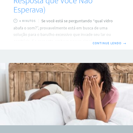
Resposta que Você Não
Esperava)
Se você está se perguntando “qual vidro
4 MINUTOS
abafa o som?”, provavelmente está em busca de uma
solução para o barulho excessivo que invade seu lar ou
escritório. E a resposta, embora pareça simples, é mais
CONTINUE LENDO
→
complexa do que apenas indicar um tipo específico de vidro.
Afinal, abafar o som externo requer mais do que apenas um
vidro especial; exige um projeto de isolamento acústico
bem planejado, que leve em consideração as características
e a intensidade do ruído, o tipo de ambiente e