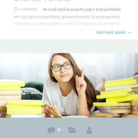
Se você está buscando paz e tranquilidade
4 MINUTOS
em sua casa ou escritório, provavelmente já se perguntou:
“Que tipo de janela abafa o som?”. A resposta, no entanto,
não é tão simples quanto parece. Existem diversos tipos de
CONTINUE LENDO
→
janelas acústicas, cada uma com suas características e níveis
de eficiência. A escolha da janela ideal depende de uma
série de fatores, incluindo o tipo de ruído que você deseja
bloquear, a intensidade do som, as características do
ambiente e o seu orçamento. Neste guia
0