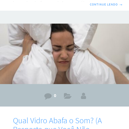
buscando soluções para abafar esses ruídos indesejados,
CONTINUE LENDO
→
provavelmente já testou algumas dicas caseiras, como
cortinas grossas ou tapetes. Embora essas soluções possam
oferecer uma leve melhora, elas raramente resolvem o
problema por completo. Afinal, abafar o barulho da rua no
quarto exige uma abordagem mais estratégica, que
considera as características específicas do ruído e as
propriedades acústicas do seu
0
Qual Vidro Abafa o Som? (A