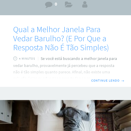
0
Qual a Melhor Janela Para
Vedar Barulho? (E Por Que a
Resposta Não É Tão Simples)
Se você está buscando a melhor janela para
4 MINUTOS
vedar barulho, provavelmente já percebeu que a resposta
não é tão simples quanto parece. Afinal, não existe uma
solução única que funcione para todos os casos. Antes de
CONTINUE LENDO
→
escolher uma janela, é fundamental entender a natureza do
ruído que você deseja bloquear, pois diferentes tipos de
barulho exigem diferentes abordagens de isolamento
acústico. Soluções genéricas e paliativas podem até atenuar
levemente o som, mas dificilmente resolverão o problema
por completo. Neste artigo, vamos explorar