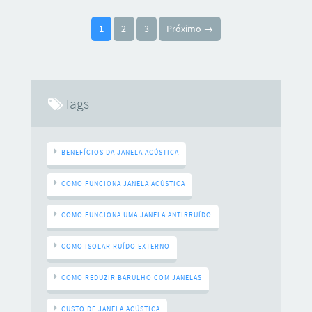
a melhor solução é investir em um projeto de isolamento
Paginação de posts
acústico profissional com a Express Acústica. A Busca por
1
2
3
Próximo →
Soluções Rápidas (e Ineficazes): A internet está repleta de
dicas
Tags
BENEFÍCIOS DA JANELA ACÚSTICA
COMO FUNCIONA JANELA ACÚSTICA
COMO FUNCIONA UMA JANELA ANTIRRUÍDO
COMO ISOLAR RUÍDO EXTERNO
COMO REDUZIR BARULHO COM JANELAS
CUSTO DE JANELA ACÚSTICA