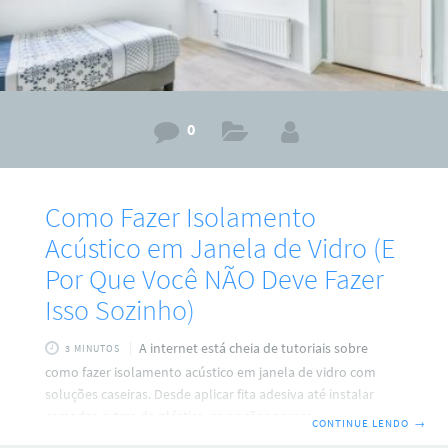
0
Como Fazer Isolamento
Acústico em Janela de Vidro (E
Por Que Você NÃO Deve Fazer
Isso Sozinho)
A internet está cheia de tutoriais sobre
3 MINUTOS
como fazer isolamento acústico em janela de vidro com
soluções caseiras. Desde aplicar fita adesiva até instalar
camadas extras de plástico, as opções parecem tentadoras
CONTINUE LENDO
→
para quem busca uma solução rápida e barata para o