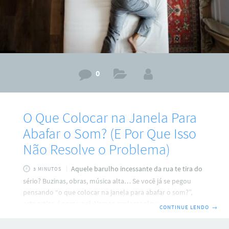
0
O Que Colocar na Janela Para
Abafar o Som? (E Por Que Isso
Não Resolve o Problema)
Aquele barulho incessante da rua te tira do
3 MINUTOS
sério? Buzinas, obras, música alta… Se você já se pegou
pensando “o que colocar na janela para abafar o som?”,
este artigo é para você. Vamos explorar algumas soluções
CONTINUE LENDO
→
paliativas comuns e, mais importante, explicar por que elas
não resolvem o problema completamente, mostrando que