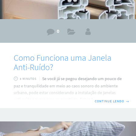
0
Como Funciona uma Janela
Anti-Ruído?
Se você já se pegou desejando um pouco de
3 MINUTOS
paz e tranquilidade em meio ao caos sonoro do ambiente
urbano, pode estar considerando a instalação de janelas
anti-ruído em sua casa ou escritório. Entender como essas
CONTINUE LENDO
→
janelas funcionam é o primeiro passo para tomar uma
decisão informada e investir em um projeto que realmente
traga a paz de volta ao seu espaço. Vamos explicar de forma
simples e completa como uma janela anti-ruído funciona e
porque um projeto personalizado pode fazer toda