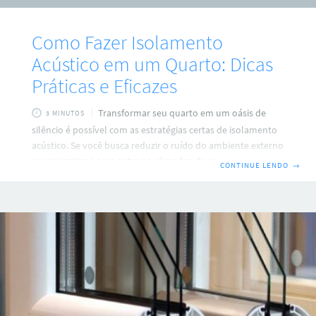
Como Fazer Isolamento
Acústico em um Quarto: Dicas
Práticas e Eficazes
Transformar seu quarto em um oásis de
3 MINUTOS
silêncio é possível com as estratégias certas de isolamento
acústico. Se você busca reduzir o ruído do ambiente externo
ou minimizar o som entre os cômodos da casa, aqui estão
CONTINUE LENDO
→
algumas dicas para ajudar você a alcançar o isolamento
acústico desejado. Dicas para Isolamento Acústico em um
Quarto Instale Janelas Acústicas: Janelas são uma das
principais vias de entrada de som. Substituí-las por janelas
acústicas, que utilizam vidros duplos ou laminados, pode
reduzir significativamente o