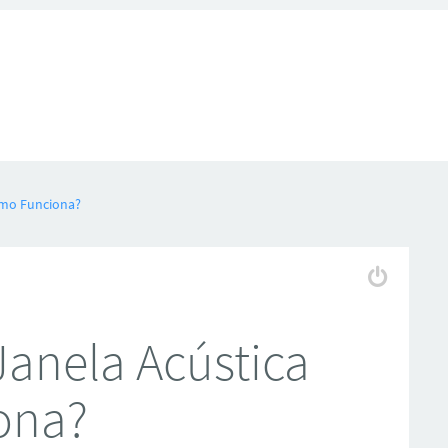
omo Funciona?
anela Acústica
ona?